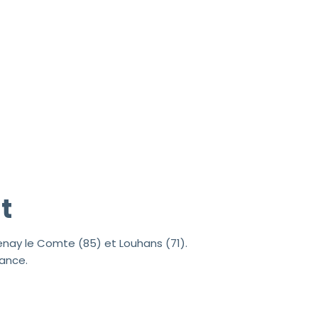
t
enay le Comte (85) et Louhans (71).
ance.