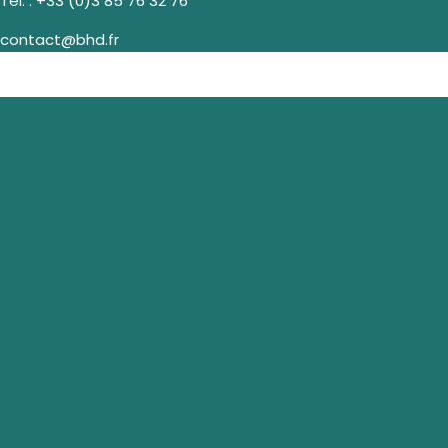
Tél. :
+33 (0)3 85 76 32 76
contact@bhd.fr